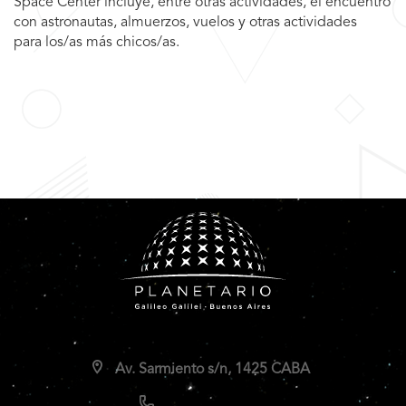
Space Center incluye, entre otras actividades, el encuentro
con astronautas, almuerzos, vuelos y otras actividades
para los/as más chicos/as.
Av. Sarmiento s/n, 1425 CABA