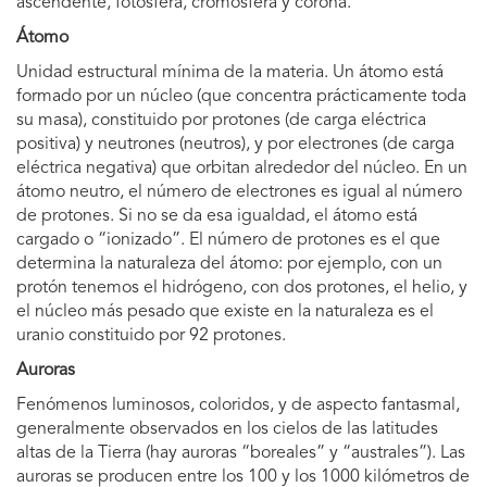
ascendente, fotosfera, cromosfera y corona.
Átomo
Unidad estructural mínima de la materia. Un átomo está
formado por un núcleo (que concentra prácticamente toda
su masa), constituido por protones (de carga eléctrica
positiva) y neutrones (neutros), y por electrones (de carga
eléctrica negativa) que orbitan alrededor del núcleo. En un
átomo neutro, el número de electrones es igual al número
de protones. Si no se da esa igualdad, el átomo está
cargado o “ionizado”. El número de protones es el que
determina la naturaleza del átomo: por ejemplo, con un
protón tenemos el hidrógeno, con dos protones, el helio, y
el núcleo más pesado que existe en la naturaleza es el
uranio constituido por 92 protones.
Auroras
Fenómenos luminosos, coloridos, y de aspecto fantasmal,
generalmente observados en los cielos de las latitudes
altas de la Tierra (hay auroras “boreales” y “australes”). Las
auroras se producen entre los 100 y los 1000 kilómetros de