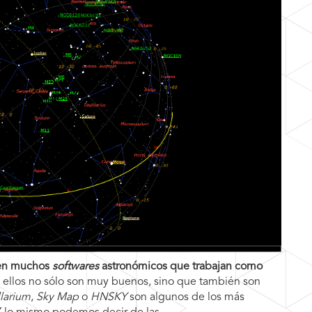
ten muchos
softwares
astronómicos que trabajan como
 ellos no sólo son muy buenos, sino que también son
llarium
,
Sky Map
o
HNSKY
son algunos de los más