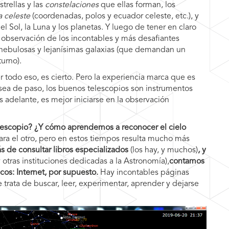
trellas y las
constelaciones
que ellas forman, los
a celeste
(coordenadas, polos y ecuador celeste, etc.), y
l Sol, la Luna y los planetas. Y luego de tener en claro
 observación de los incontables y más desafiantes
 nebulosas y lejanísimas galaxias (que demandan un
urno).
todo eso, es cierto. Pero la experiencia marca que es
sea de paso, los buenos telescopios son instrumentos
delante, es mejor iniciarse en la observación
escopio? ¿Y cómo aprendemos a reconocer el cielo
ra el otro, pero en estos tiempos resulta mucho más
 de consultar libros especializados
(los hay, y muchos)
, y
y otras instituciones dedicadas a la Astronomía),
contamos
cos: Internet, por supuesto.
Hay incontables páginas
 trata de buscar, leer, experimentar, aprender y dejarse