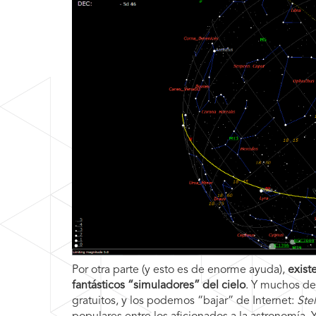
Por otra parte (y esto es de enorme ayuda),
exis
fantásticos “simuladores” del cielo
. Y muchos de
gratuitos, y los podemos “bajar” de Internet:
Ste