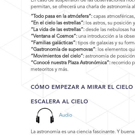
En caso de suspensión de las observaciones noct
permitan, se ofrecerá una charla de astronomía al
“Todo pasa en la atmósfera”:
capas atmosféricas,
“En el cielo las estrellas”:
los astros, su posición
“La vida de las estrellas”:
desde las nebulosas ha
“Ventana al Cosmos”:
una introducción a la obse
“Familias galácticas”:
tipos de galaxias y su form
“Gastronomía de supernovas”
: los elementos qu
“Movimientos del cielo”:
astronomía de posición 
“Conocé nuestra Plaza Astronómica”:
recorrido p
meteoritos y más.
CÓMO EMPEZAR A MIRAR EL CIELO
ESCALERA AL CIELO
Audio
La astronomía es una ciencia fascinante. Y buen