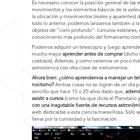
Es necesario conocer la posición general de las es
movimientos y los elementos básicos de la
esfer
la ubicación y movimientos (reales y aparentes) de
todo lo anterior, podemos lanzarnos también a la
objetos de “cielo profundo”: cúmulos estelares,
conocimiento más profundo del firmamento noct
Podemos adquirir un telescopio y luego aprender 
mucho mejor
aprender antes de comprar
(dicho 
costosos). Además, y como veremos un poco más a
astronómica con otra clase de instrumentos.
Ahora bien: ¿cómo aprendemos a manejar un tel
nocturno?
Ambas cosas no se logran de un día pa
sencillo que hace 10 o 20 años dado que,
además
asistir a cursos
(como los que dicta el Planetario 
con una inagotable fuente de recursos astronómi
web dedicadas a esta ciencia maravillosa. Sólo se
llevar por la curiosidad y la fascinación.