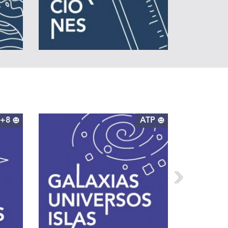
+8
ATP