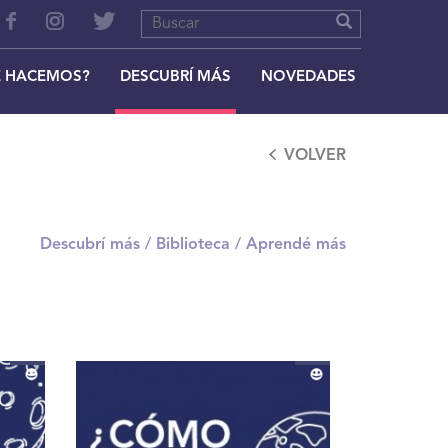
 HACEMOS?
DESCUBRÍ MÁS
NOVEDADES
VOLVER
Descubrí más /
Biblioteca /
Aprendé más