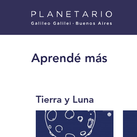
Pasar
Menu
al
Superior
contenido
principal
Aprendé más
Tierra y Luna