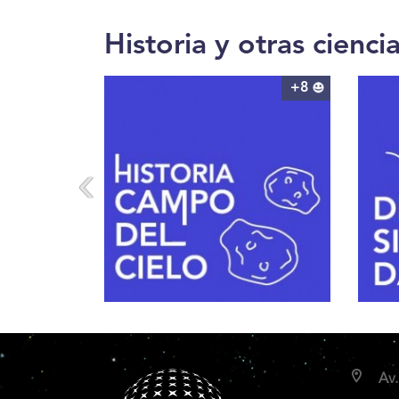
Historia y otras cienci
+8
Av.