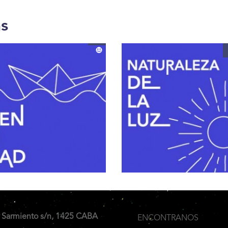
as
 Sarmiento s/n, 1425 CABA
ENCONTRANOS