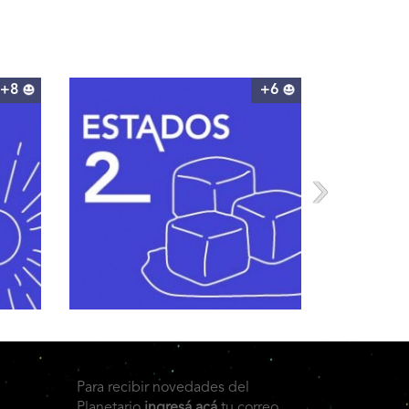
+8
+6
Para recibir novedades del
Planetario
ingresá acá
tu correo