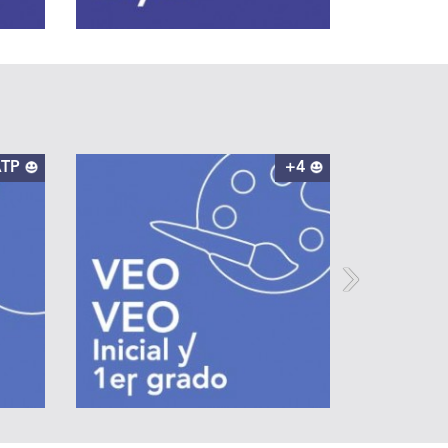
TP
+4