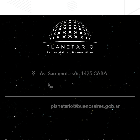
Av. Sarmiento s/n, 1425 CABA
planetario@buenosaires.gob.ar