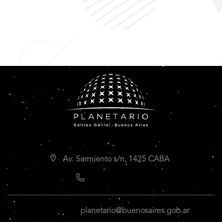
Av. Sarmiento s/n, 1425 CABA
planetario@buenosaires.gob.ar