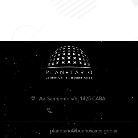
Av. Sarmiento s/n, 1425 CABA
planetario@buenosaires.gob.ar