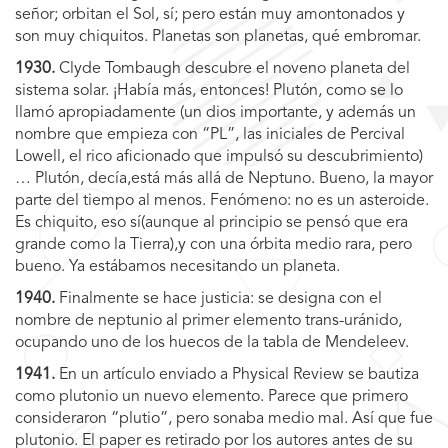
señor; orbitan el Sol, sí; pero están muy amontonados y
son muy chiquitos. Planetas son planetas, qué embromar.
1930.
Clyde Tombaugh descubre el noveno planeta del
sistema solar. ¡Había más, entonces! Plutón, como se lo
llamó apropiadamente (un dios importante, y además un
nombre que empieza con “PL”, las iniciales de Percival
Lowell, el rico aficionado que impulsó su descubrimiento)
… Plutón, decía,está más allá de Neptuno. Bueno, la mayor
parte del tiempo al menos. Fenómeno: no es un asteroide.
Es chiquito, eso sí(aunque al principio se pensó que era
grande como la Tierra),y con una órbita medio rara, pero
bueno. Ya estábamos necesitando un planeta.
1940.
Finalmente se hace justicia: se designa con el
nombre de neptunio al primer elemento trans-uránido,
ocupando uno de los huecos de la tabla de Mendeleev.
1941.
En un artículo enviado a Physical Review se bautiza
como plutonio un nuevo elemento. Parece que primero
consideraron “plutio”, pero sonaba medio mal. Así que fue
plutonio. El paper es retirado por los autores antes de su