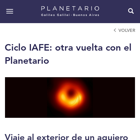
Pasar
al
Toggle
contenido
navigation
principal
VOLVER
Ciclo IAFE: otra vuelta con el
Planetario
Viaje al exterior de un agujero