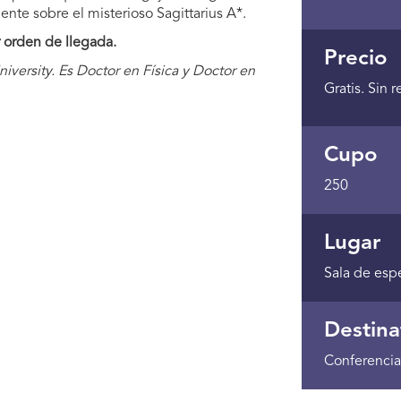
te sobre el misterioso Sagittarius A*.
r orden de llegada.
Precio
niversity. Es Doctor en Física y Doctor en
Gratis. Sin 
Cupo
250
Lugar
Sala de esp
Destina
Conferencia