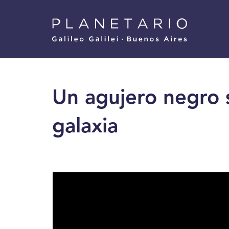
Pasar
Menu
al
Superior
contenido
principal
Un agujero negro 
galaxia