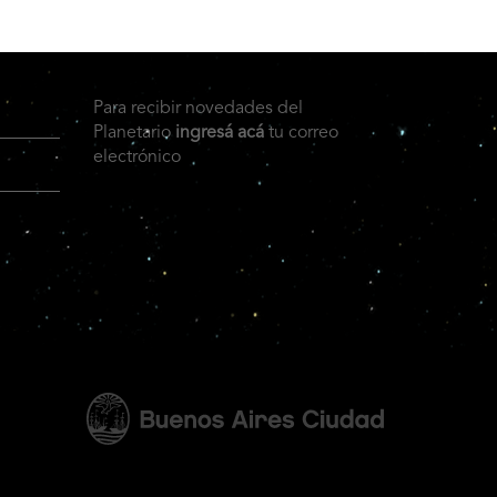
Para recibir novedades del
Planetario
ingresá acá
tu correo
electrónico