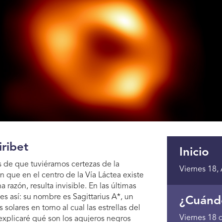
ribet
Inicio
 de que tuviéramos certezas de la
Viernes 18,
n que en el centro de la Vía Láctea existe
razón, resulta invisible. En las últimas
s así: su nombre es Sagittarius A*, un
¿Cuánd
olares en torno al cual las estrellas del
Viernes 18 
a explicaré qué son los agujeros negros