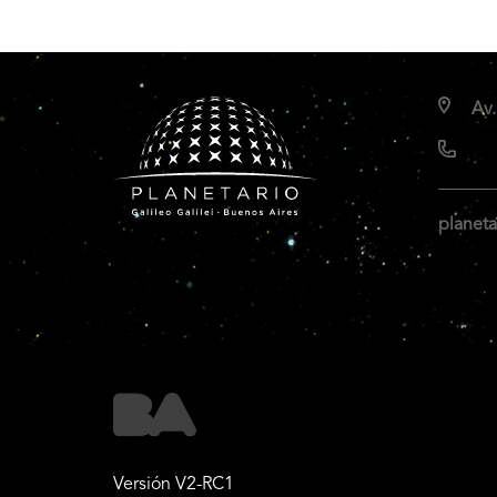
Av.
planeta
Versión V2-RC1