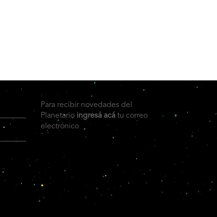
Para recibir novedades del
Planetario
ingresá acá
tu correo
electrónico