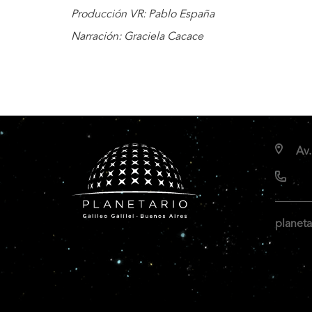
Producción VR: Pablo España
Narración: Graciela Cacace
Av.
planeta