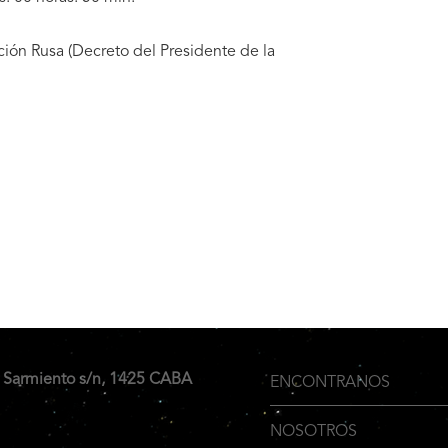
ción Rusa (Decreto del Presidente de la
 Sarmiento s/n, 1425 CABA
ENCONTRANOS
Menu
NOSOTROS
Inferior