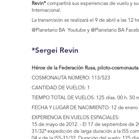
Revin*
compartirá sus experiencias de vuelo y sus
Internacional.
La transmisión se realizará el 9 de abril a las 12 h
@Planetario BA Youtube y @Planetario BA Face
*Sergei Revin
Héroe de la Federación Rusa, piloto-cosmonauta
COSMONAUTA NÚMERO: 113/523
CANTIDAD DE VUELOS: 1
TIEMPO TOTAL DE VUELOS: 125 días. 00 h. 50 m
FECHA Y LUGAR DE NACIMIENTO: 12 de enero 
EXPERIENCIA EN VUELOS ESPACIALES:
15 de mayo de 2012. - El 17 de septiembre de 2
31/32ª expedición de larga duración a la ISS co
04 y de la ISS-31/32. Duración del vuelo: 125 día