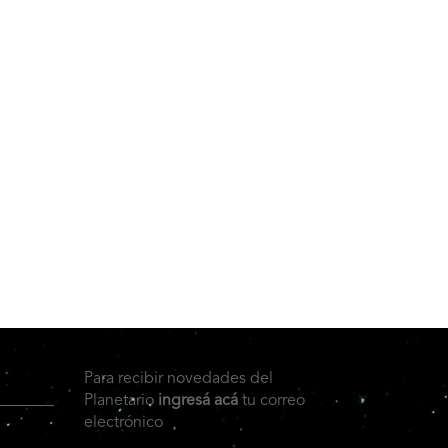
Para recibir novedades del
Planetario
ingresá acá
tu correo
electrónico