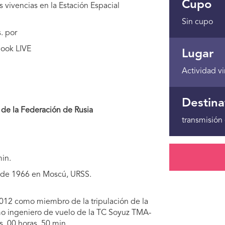
Cupo
 vivencias en la Estación Espacial
Sin cupo
s. por
book LIVE
Lugar
Actividad vi
Destina
 de la Federación de Rusia
transmisión 
in.
de 1966 en Moscú, URSS.
012 como miembro de la tripulación de la
mo ingeniero de vuelo de la TC Soyuz TMA-
s. 00 horas. 50 min.