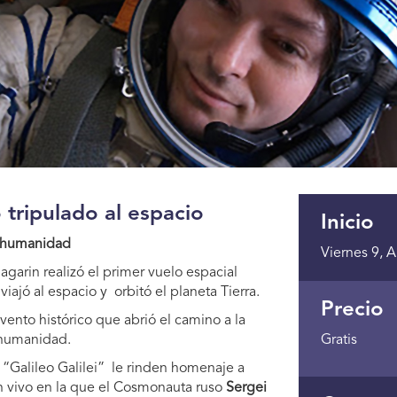
 tripulado al espacio
Inicio
a humanidad
Viernes 9, A
agarin realizó el primer vuelo espacial
iajó al espacio y orbitó el planeta Tierra.
Precio
ento histórico que abrió el camino a la
 humanidad.
Gratis
 “Galileo Galilei” le rinden homenaje a
n vivo en la que el Cosmonauta ruso
Sergei