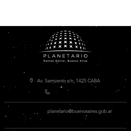
Av. Sarmiento s/n, 1425 CABA
planetario@buenosaires.gob.ar