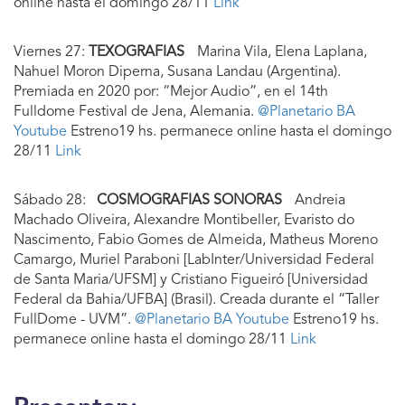
online hasta el domingo 28/11
Link
Viernes 27:
TEXOGRAFIAS
Marina Vila, Elena Laplana,
Nahuel Moron Diperna, Susana Landau (Argentina).
Premiada en 2020 por: “Mejor Audio”, en el 14th
Fulldome Festival de Jena, Alemania.
@Planetario BA
Youtube
Estreno19 hs. permanece online hasta el domingo
28/11
Link
Sábado 28:
COSMOGRAFIAS SONORAS
Andreia
Machado Oliveira, Alexandre Montibeller, Evaristo do
Nascimento, Fabio Gomes de Almeida, Matheus Moreno
Camargo, Muriel Paraboni [LabInter/Universidad Federal
de Santa Maria/UFSM] y Cristiano Figueiró [Universidad
Federal da Bahia/UFBA] (Brasil). Creada durante el “Taller
FullDome - UVM”.
@Planetario BA Youtube
Estreno19 hs.
permanece online hasta el domingo 28/11
Link