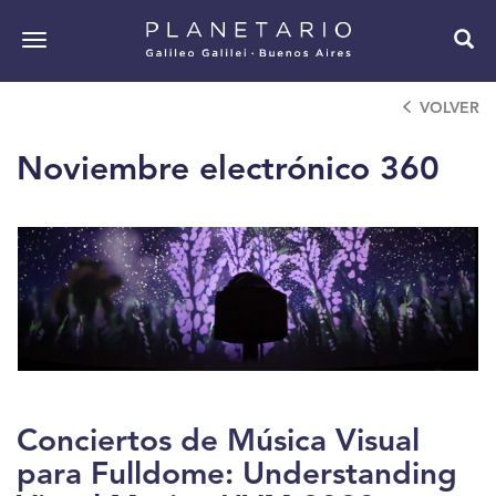
Pasar
al
Toggle
contenido
navigation
principal
VOLVER
Noviembre electrónico 360
Conciertos de Música Visual
para Fulldome: Understanding