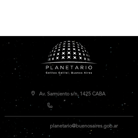
Av. Sarmiento s/n, 1425 CABA
planetario@buenosaires.gob.ar