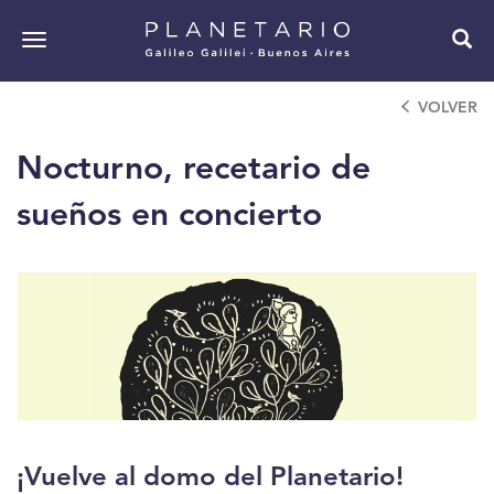
Pasar
al
Toggle
contenido
navigation
principal
VOLVER
Nocturno, recetario de
sueños en concierto
¡Vuelve al domo del Planetario!