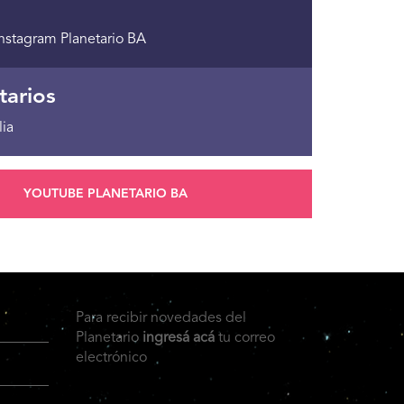
nstagram Planetario BA
tarios
lia
YOUTUBE PLANETARIO BA
Para recibir novedades del
Planetario
ingresá acá
tu correo
electrónico