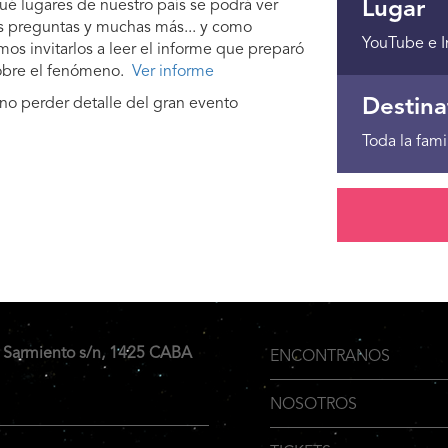
é lugares de nuestro país se podrá ver
Lugar
as preguntas y muchas más... y como
YouTube e I
s invitarlos a leer el informe que preparó
 sobre el fenómeno.
Ver informe
no perder detalle del gran evento
Destina
Toda la fami
 Sarmiento s/n, 1425 CABA
ENCONTRANOS
Menu
NOSOTROS
Inferior