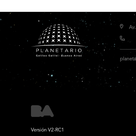
Av.
planeta
Versión V2-RC1