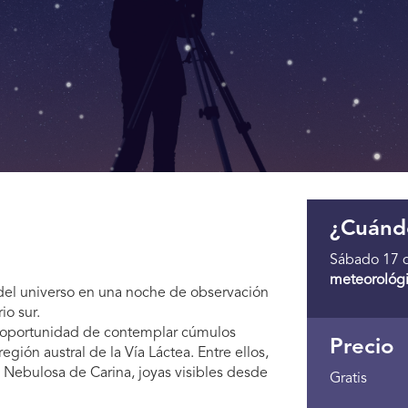
¿Cuánd
Sábado 17 
meteorológi
s del universo en una noche de observación
io sur.
la oportunidad de contemplar cúmulos
Precio
egión austral de la Vía Láctea. Entre ellos,
a Nebulosa de Carina, joyas visibles desde
Gratis