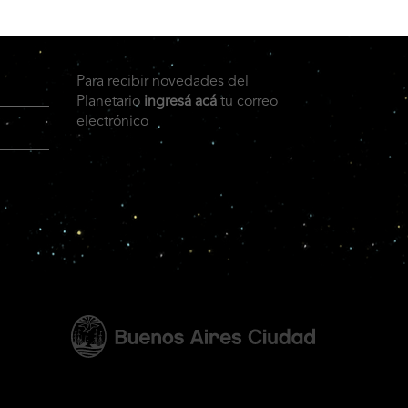
Para recibir novedades del
Planetario
ingresá acá
tu correo
electrónico