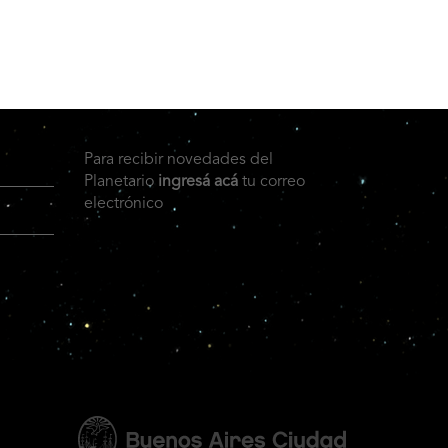
Para recibir novedades del
Planetario
ingresá acá
tu correo
electrónico