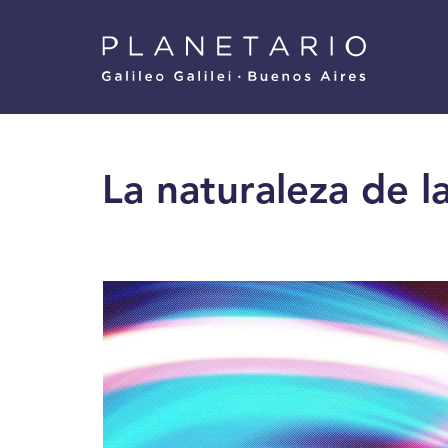
Pasar
Menu
al
Superior
contenido
principal
La naturaleza de la