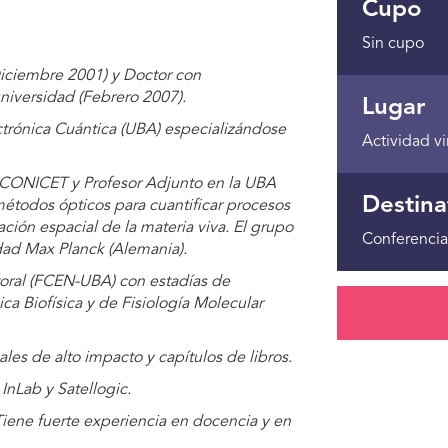
Cupo
Sin cupo
Diciembre 2001) y Doctor con
universidad (Febrero 2007).
Lugar
ectrónica Cuántica (UBA) especializándose
Actividad vi
 CONICET y Profesor Adjunto en la UBA
Destina
étodos ópticos para cuantificar procesos
ción espacial de la materia viva. El grupo
Conferencia
dad Max Planck (Alemania).
ral (FCEN-UBA) con estadías de
ca Biofísica y de Fisiología Molecular
ales de alto impacto y capítulos de libros.
InLab y Satellogic.
iene fuerte experiencia en docencia y en