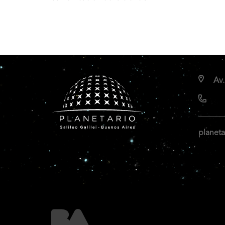
Av.
planeta