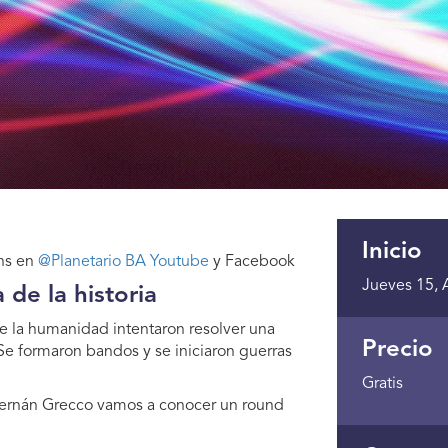
Inicio
 hs en
@Planetario BA Youtube
y Facebook
Jueves 15, A
 de la historia
 la humanidad intentaron resolver una
Precio
Se formaron bandos y se iniciaron guerras
Gratis
 Hernán Grecco vamos a conocer un round