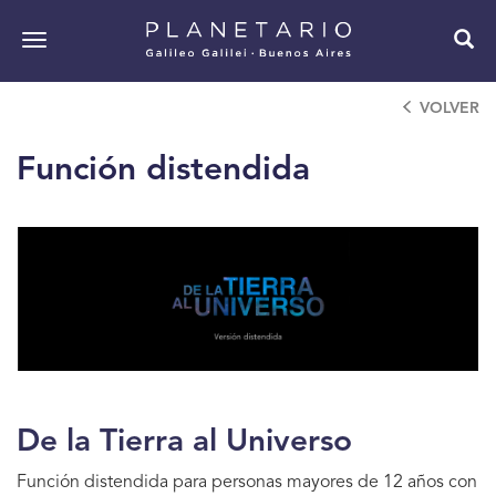
Pasar
al
Toggle
contenido
navigation
principal
VOLVER
Función distendida
De la Tierra al Universo
Función distendida para personas mayores de 12 años con