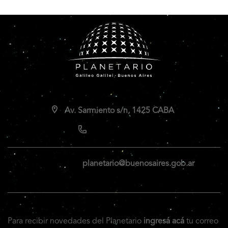
Av. Sarmiento s/n, 1425 CABA
planetario@buenosaires.gob.ar
Para recibir novedades del Planetario
ingresá acá
tu correo