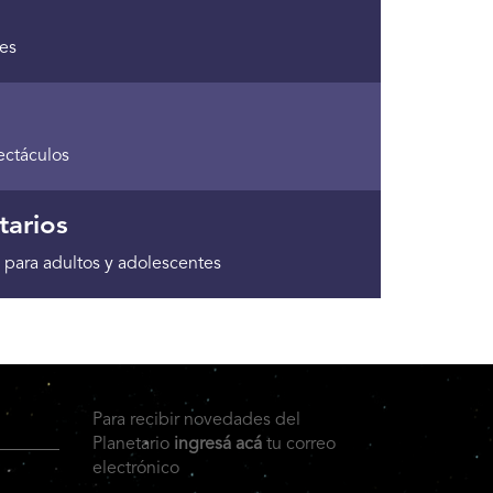
tes
ectáculos
tarios
 para adultos y adolescentes
Para recibir novedades del
Planetario
ingresá acá
tu correo
electrónico