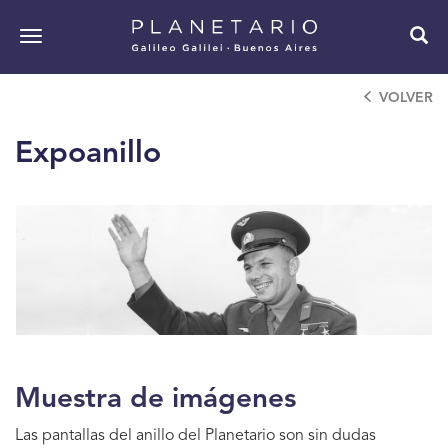
Pasar
al
Toggle
contenido
navigation
principal
VOLVER
Expoanillo
Muestra de imágenes
Las pantallas del anillo del Planetario son sin dudas