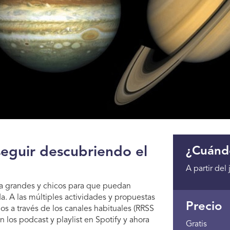
seguir descubriendo el
¿Cuánd
A partir del
 a grandes y chicos para que puedan
a. A las múltiples actividades y propuestas
Precio
s a través de los canales habituales (RRSS
 los podcast y playlist en Spotify y ahora
Gratis