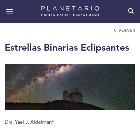
Pasar
al
Toggle
contenido
navigation
principal
VOLVER
Estrellas Binarias Eclipsantes
Dra. Yael J. Aidelman*