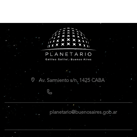
Av. Sarmiento s/n, 1425 CABA
planetario@buenosaires.gob.ar