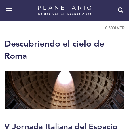
Pasar
al
Toggle
contenido
navigation
principal
VOLVER
Descubriendo el cielo de
Roma
V Jornada Italiana del Espacio