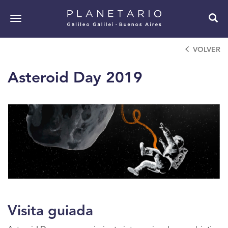
Pasar
al
Toggle
contenido
navigation
principal
VOLVER
Asteroid Day 2019
Visita guiada