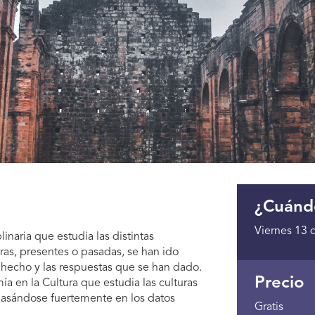
¿Cuánd
Viernes 13 
linaria que estudia las distintas
as, presentes o pasadas, se han ido
n hecho y las respuestas que se han dado.
Precio
 en la Cultura que estudia las culturas
basándose fuertemente en los datos
Gratis