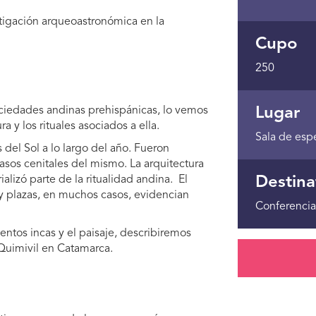
tigación arqueoastronómica en la
Cupo
250
ociedades andinas prehispánicas, lo vemos
Lugar
a y los rituales asociados a ella.
Sala de esp
 del Sol a lo largo del año. Fueron
pasos cenitales del mismo. La arquitectura
alizó parte de la ritualidad andina. El
Destina
s y plazas, en muchos casos, evidencian
Conferencia
entos incas y el paisaje, describiremos
e Quimivil en Catamarca.