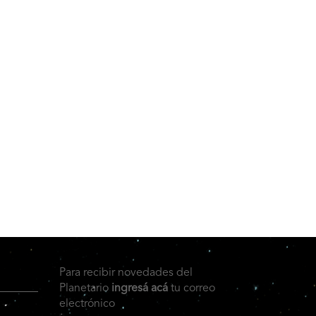
Para recibir novedades del
Planetario
ingresá acá
tu correo
electrónico