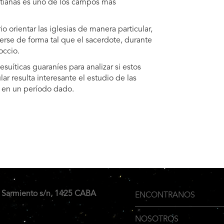
ristianas es uno de los campos más
o orientar las iglesias de manera particular,
erse de forma tal que el sacerdote, durante
occio.
suíticas guaraníes para analizar si estos
r resulta interesante el estudio de las
a en un período dado.
 Sarmiento s/n, 1425 CABA
ENCONTRANOS
Menu
NOSOTROS