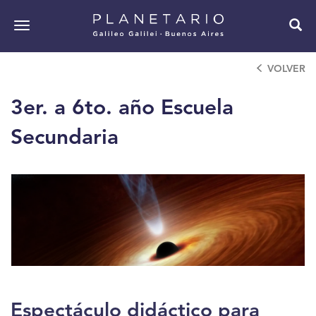
Pasar
al
Toggle
contenido
navigation
principal
VOLVER
3er. a 6to. año Escuela
Secundaria
Espectáculo didáctico para